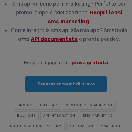
Sms api va bene per il marketing?
Perfetto per
promo lampo e fidelizzazione.
Scopri i casi
sms marketing
.
Come integro la sms api alla mia app?
Smstools
offre
API documentata
e pronta per dev.
Per più engagement:
prova gratuita
Crea un account di prova
SMS API
EMAIL API
CUSTOMER ENGAGEMENT
BULK SMS
API INTEGRATION
SMS MARKETING
COMMUNICATION PLATFORM
AUTOMATION
MAKE.COM