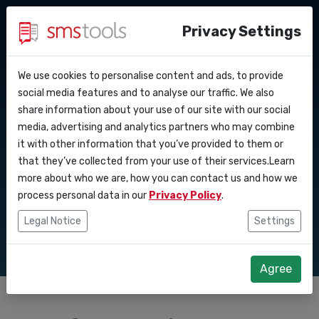
Privacy Settings
We use cookies to personalise content and ads, to provide
Perche’ smstools?
Contatti
API Docs
social media features and to analyse our traffic. We also
sms api o email api
share information about your use of our site with our social
Richiedi un preventivo
Blog
media, advertising and analytics partners who may combine
Webhooks
Accordo del livello di
quale coinvolge di
it with other information that you’ve provided to them or
servizio
that they’ve collected from your use of their services.Learn
Integrazioni
più
more about who we are, how you can contact us and how we
process personal data in our
Privacy Policy
.
Zapier
Legal Notice
Settings
Make
Agree