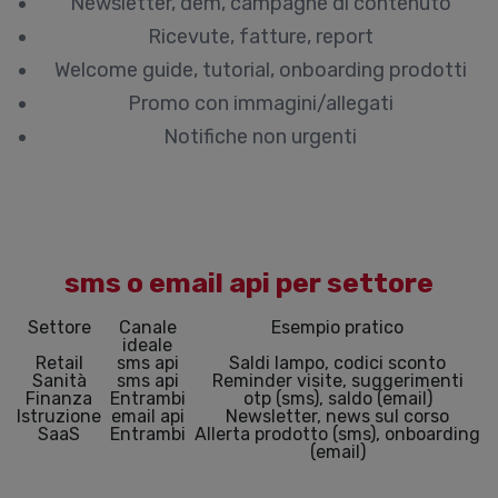
Newsletter, dem, campagne di contenuto
Ricevute, fatture, report
Welcome guide, tutorial, onboarding prodotti
Promo con immagini/allegati
Notifiche non urgenti
sms o email api per settore
Settore
Canale
Esempio pratico
ideale
Retail
sms api
Saldi lampo, codici sconto
Sanità
sms api
Reminder visite, suggerimenti
Finanza
Entrambi
otp (sms), saldo (email)
Istruzione
email api
Newsletter, news sul corso
SaaS
Entrambi
Allerta prodotto (sms), onboarding
(email)