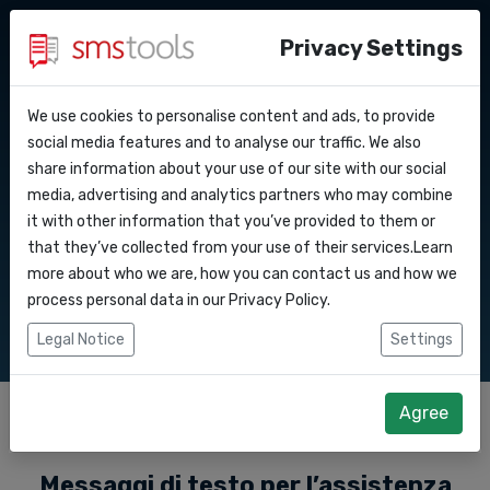
Privacy Settings
We use cookies to personalise content and ads, to provide
Perche’ smstools?
Contatti
Servizi SMS per la
API Docs
social media features and to analyse our traffic. We also
share information about your use of our site with our social
Richiedi un preventivo
Blog
media, advertising and analytics partners who may combine
vendita al dettaglio
Webhooks
Accordo del livello di servizio
it with other information that you’ve provided to them or
that they’ve collected from your use of their services.Learn
Integrazioni
more about who we are, how you can contact us and how we
Comunica con i tuoi clienti via SMS
process personal data in our
Privacy Policy
.
Zapier
Legal Notice
Settings
Make
Agree
Messaggi di testo per l’assistenza