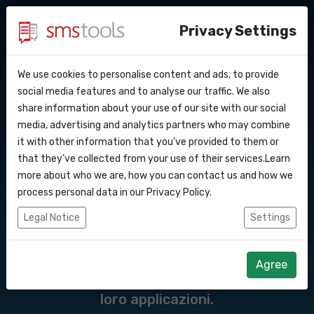
Privacy Settings
We use cookies to personalise content and ads, to provide
Perche’ smstools?
Contatti
API Docs
social media features and to analyse our traffic. We also
Messaggi API del
share information about your use of our site with our social
Richiedi un preventivo
Blog
media, advertising and analytics partners who may combine
gateway SMS verso il
Webhooks
Accordo del livello di servizio
it with other information that you’ve provided to them or
that they’ve collected from your use of their services.Learn
Integrazioni
more about who we are, how you can contact us and how we
Un'API SMS è un'interfaccia di
process personal data in our
Privacy Policy
.
programmazione delle applicazioni
Zapier
Legal Notice
Settings
(Application Programming Interface) che
Make
consente ai programmatori di integrare
Agree
l'invio e la ricezione di messaggi SMS nelle
loro applicazioni.