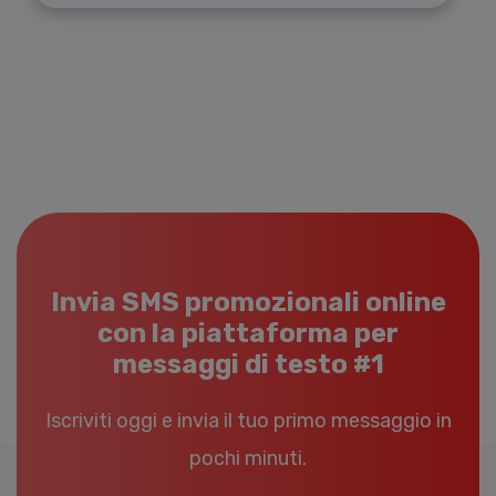
Invia SMS promozionali online
con la piattaforma per
messaggi di testo #1
Iscriviti oggi e invia il tuo primo messaggio in
pochi minuti.