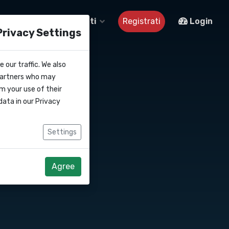
Su di noi
Contatti
Registrati
Login
Privacy Settings
lia
 our traffic. We also
 partners who may
m your use of their
data in our
Privacy
Settings
Agree