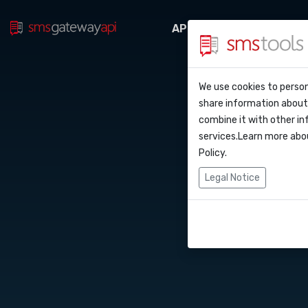
API Docs
Webhooks
Perche’ smstool
Contatti
Sm
We use cookies to person
API Do
share information about 
Blog
Richiedi un prev
combine it with other in
Webho
services.Learn more abo
Accordo del livel
Policy
.
Integr
Legal Notice
Zapier
Make