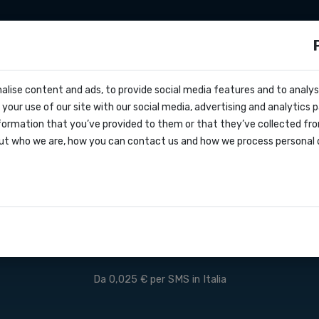
Integrazioni
Zapier
Make
Prezzi
s?
s Gateway Ita
alise content and ads, to provide social media features and to analyse
cs
your use of our site with our social media, advertising and analytics
entivo
formation that you’ve provided to them or that they’ve collected fro
oks
ut who we are, how you can contact us and how we process personal 
lo di servizio
SMS API
Italia
azioni
REGISTRATI
PREZZI
documentazione API
Da 0,025 € per SMS in Italia