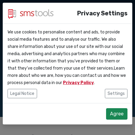
Privacy Settings
We use cookies to personalise content and ads, to provide
Perche’ smstools?
Contatti
API Docs
social media features and to analyse our traffic. We also
API SMS per
share information about your use of our site with our social
Richiedi un preventivo
Blog
media, advertising and analytics partners who may combine
Webhooks
Accordo del livello di
notifiche
it with other information that you’ve provided to them or
servizio
that they’ve collected from your use of their services.Learn
Integrazioni
governative
more about who we are, how you can contact us and how we
process personal data in our
Privacy Policy
.
Zapier
Legal Notice
Settings
Make
Agree