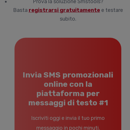
Prova la soluzione Smstools?
Basta
registrarsi gratuitamente
e testare
subito.
Invia SMS promozionali
online con la
piattaforma per
messaggi di testo #1
Iscriviti oggi e invia il tuo primo
messaggio in pochi minuti.