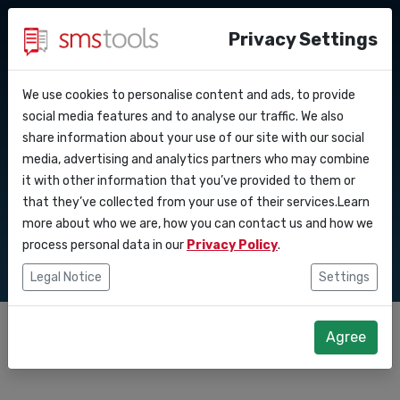
Privacy Settings
We use cookies to personalise content and ads, to provide
Perche’ smstools?
Contatti
API Docs
social media features and to analyse our traffic. We also
SMS gateway per
share information about your use of our site with our social
Richiedi un preventivo
Blog
media, advertising and analytics partners who may combine
Webhooks
Accordo del livello di
amministratori IT
it with other information that you’ve provided to them or
servizio
that they’ve collected from your use of their services.Learn
Integrazioni
more about who we are, how you can contact us and how we
process personal data in our
Privacy Policy
.
Zapier
Legal Notice
Settings
Make
Agree
Feb 25, 2026
Tom Hendrix