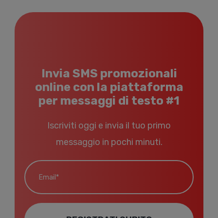
Invia SMS promozionali
online con la piattaforma
per messaggi di testo #1
Iscriviti oggi e invia il tuo primo
messaggio in pochi minuti.
Email*