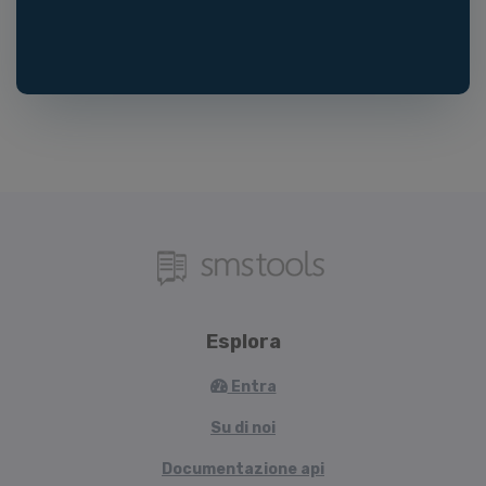
Esplora
Entra
Su di noi
Documentazione api