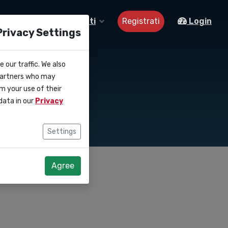
Registrati
Su di noi
Contatti
Login
Privacy Settings
 our traffic. We also
i
 partners who may
m your use of their
data in our
Privacy
Settings
Agree