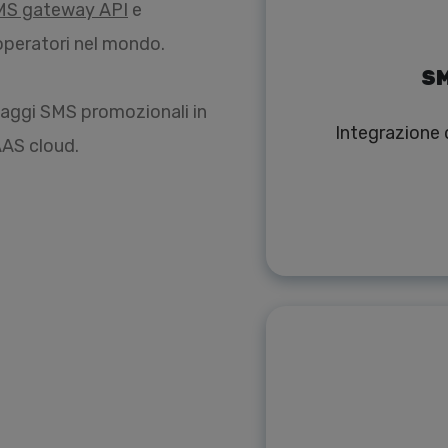
MS gateway API
e
0 operatori nel mondo.
SM
saggi SMS promozionali in
Integrazione d
AAS cloud.