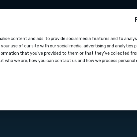
Integrazioni
Zapier
Make
Prezzi
s?
alise content and ads, to provide social media features and to analyse
cs
way SMS verso il
your use of our site with our social media, advertising and analytics
entivo
formation that you’ve provided to them or that they’ve collected fro
oks
ut who we are, how you can contact us and how we process personal 
lo di servizio
ammazione delle applicazioni
 che consente ai
azioni
la ricezione di messaggi SMS