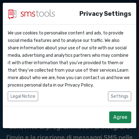
Privacy Settings
We use cookies to personalise content and ads, to provide
Perche’ smstools?
Contatti
API Docs
social media features and to analyse our traffic. We also
Messaggi API del
share information about your use of our site with our social
Richiedi un preventivo
Blog
media, advertising and analytics partners who may combine
gateway SMS verso il
Webhooks
Accordo del livello di servizio
it with other information that you’ve provided to them or
that they’ve collected from your use of their services.Learn
Bulgaria
Integrazioni
more about who we are, how you can contact us and how we
process personal data in our
Privacy Policy
.
Zapier
Un'API SMS è un'interfaccia di
Legal Notice
Settings
programmazione delle applicazioni
Make
(Application Programming Interface) che
Agree
consente ai programmatori di integrare
l'invio e la ricezione di messaggi SMS nelle