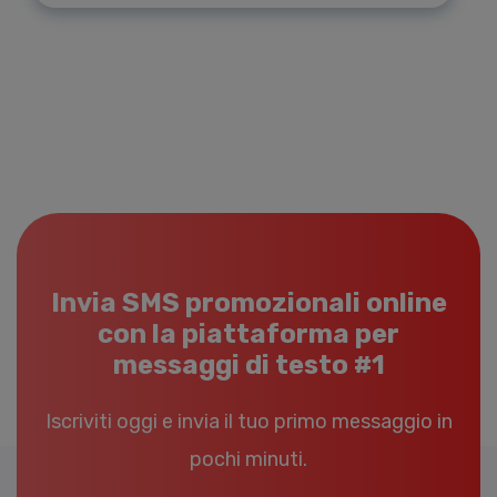
Invia SMS promozionali online
con la piattaforma per
messaggi di testo #1
Iscriviti oggi e invia il tuo primo messaggio in
pochi minuti.