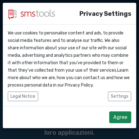
Privacy Settings
We use cookies to personalise content and ads, to provide
Perche’ smstools?
Contatti
API Docs
social media features and to analyse our traffic. We also
Messaggi API del
share information about your use of our site with our social
Richiedi un preventivo
Blog
media, advertising and analytics partners who may combine
gateway SMS verso il
Webhooks
Accordo del livello di servizio
it with other information that you’ve provided to them or
that they’ve collected from your use of their services.Learn
Integrazioni
more about who we are, how you can contact us and how we
Un'API SMS è un'interfaccia di
process personal data in our
Privacy Policy
.
programmazione delle applicazioni
Zapier
Legal Notice
Settings
(Application Programming Interface) che
Make
consente ai programmatori di integrare
Agree
l'invio e la ricezione di messaggi SMS nelle
loro applicazioni.