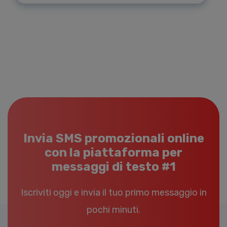
Invia SMS promozionali online
con la piattaforma per
messaggi di testo #1
Iscriviti oggi e invia il tuo primo messaggio in
pochi minuti.