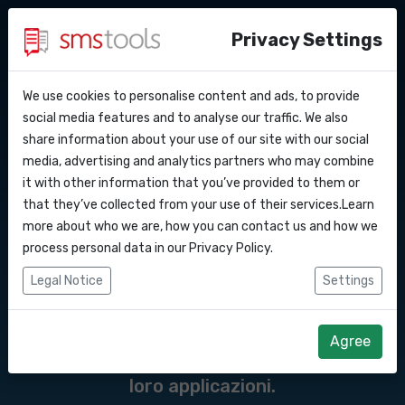
Privacy Settings
We use cookies to personalise content and ads, to provide
Perche’ smstools?
Contatti
API Docs
social media features and to analyse our traffic. We also
Messaggi API del
share information about your use of our site with our social
Richiedi un preventivo
Blog
media, advertising and analytics partners who may combine
gateway SMS verso il
Webhooks
Accordo del livello di servizio
it with other information that you’ve provided to them or
that they’ve collected from your use of their services.Learn
Integrazioni
more about who we are, how you can contact us and how we
Un'API SMS è un'interfaccia di
process personal data in our
Privacy Policy
.
programmazione delle applicazioni
Zapier
Legal Notice
Settings
(Application Programming Interface) che
Make
consente ai programmatori di integrare
Agree
l'invio e la ricezione di messaggi SMS nelle
loro applicazioni.