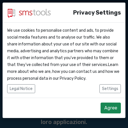
Privacy Settings
We use cookies to personalise content and ads, to provide
Perche’ smstools?
Contatti
API Docs
social media features and to analyse our traffic. We also
Messaggi API del
share information about your use of our site with our social
Richiedi un preventivo
Blog
media, advertising and analytics partners who may combine
gateway SMS verso il
Webhooks
Accordo del livello di servizio
it with other information that you’ve provided to them or
that they’ve collected from your use of their services.Learn
Integrazioni
more about who we are, how you can contact us and how we
Un'API SMS è un'interfaccia di
process personal data in our
Privacy Policy
.
programmazione delle applicazioni
Zapier
Legal Notice
Settings
(Application Programming Interface) che
Make
consente ai programmatori di integrare
Agree
l'invio e la ricezione di messaggi SMS nelle
loro applicazioni.