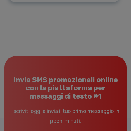
Invia SMS promozionali online
con la piattaforma per
messaggi di testo #1
Iscriviti oggi e invia il tuo primo messaggio in
pochi minuti.