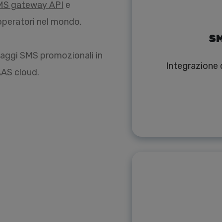
MS gateway API
e
0 operatori nel mondo.
SM
saggi SMS promozionali in
Integrazione d
AAS cloud.