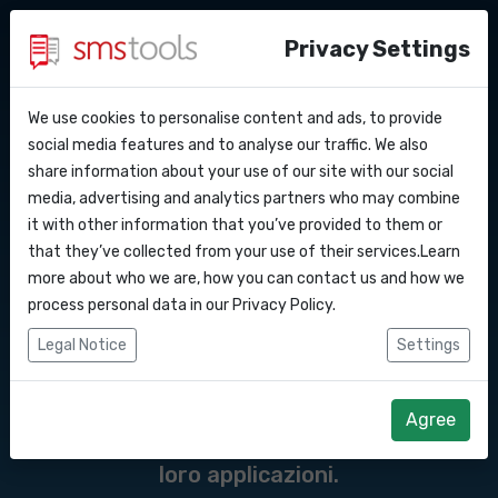
Privacy Settings
We use cookies to personalise content and ads, to provide
Perche’ smstools?
Contatti
API Docs
social media features and to analyse our traffic. We also
Messaggi API del
share information about your use of our site with our social
Richiedi un preventivo
Blog
media, advertising and analytics partners who may combine
gateway SMS verso il
Webhooks
Accordo del livello di servizio
it with other information that you’ve provided to them or
that they’ve collected from your use of their services.Learn
Integrazioni
more about who we are, how you can contact us and how we
Un'API SMS è un'interfaccia di
process personal data in our
Privacy Policy
.
programmazione delle applicazioni
Zapier
Legal Notice
Settings
(Application Programming Interface) che
Make
consente ai programmatori di integrare
Agree
l'invio e la ricezione di messaggi SMS nelle
loro applicazioni.