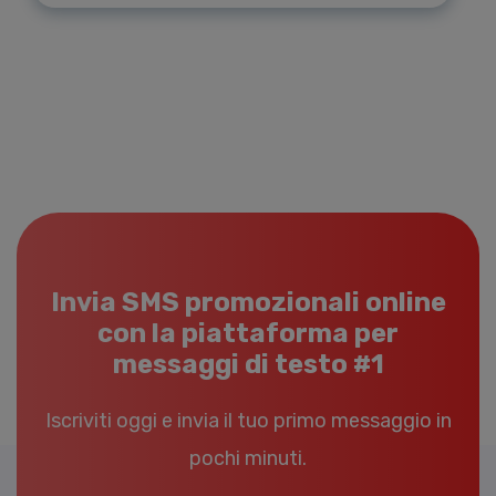
Invia SMS promozionali online
con la piattaforma per
messaggi di testo #1
Iscriviti oggi e invia il tuo primo messaggio in
pochi minuti.