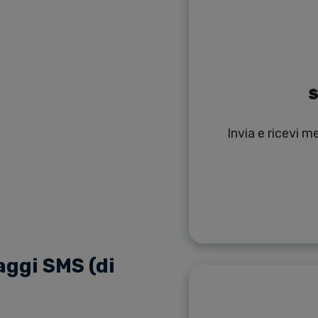
S
Invia e ricevi 
ggi SMS (di