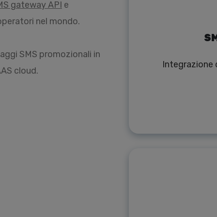
MS gateway API
e
0 operatori nel mondo.
SM
saggi SMS promozionali in
Integrazione d
AAS cloud.