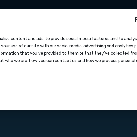
Integrazioni
Zapier
Make
Prezzi
s?
alise content and ads, to provide social media features and to analyse
cs
way SMS verso il
your use of our site with our social media, advertising and analytics
entivo
formation that you’ve provided to them or that they’ve collected fro
oks
ut who we are, how you can contact us and how we process personal 
lo di servizio
ammazione delle applicazioni
 che consente ai
azioni
la ricezione di messaggi SMS