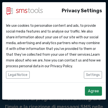
Privacy Settings
We use cookies to personalise content and ads, to provide
Perche’ smstools?
Contatti
API Docs
social media features and to analyse our traffic. We also
Messaggi API del
share information about your use of our site with our social
Richiedi un preventivo
Blog
media, advertising and analytics partners who may combine
gateway SMS verso il San
Webhooks
Accordo del livello di servizio
it with other information that you’ve provided to them or
that they’ve collected from your use of their services.Learn
Marino
Integrazioni
more about who we are, how you can contact us and how we
process personal data in our
Privacy Policy
.
Zapier
Un'API SMS è un'interfaccia di
Legal Notice
Settings
programmazione delle applicazioni
Make
(Application Programming Interface) che
Agree
consente ai programmatori di integrare
l'invio e la ricezione di messaggi SMS nelle