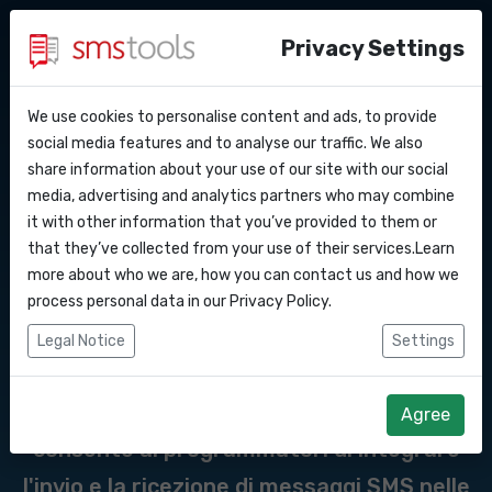
Privacy Settings
We use cookies to personalise content and ads, to provide
Perche’ smstools?
Contatti
API Docs
social media features and to analyse our traffic. We also
Messaggi API del
share information about your use of our site with our social
Richiedi un preventivo
Blog
media, advertising and analytics partners who may combine
gateway SMS verso il
Webhooks
Accordo del livello di servizio
it with other information that you’ve provided to them or
that they’ve collected from your use of their services.Learn
Ungheria
Integrazioni
more about who we are, how you can contact us and how we
process personal data in our
Privacy Policy
.
Zapier
Un'API SMS è un'interfaccia di
Legal Notice
Settings
programmazione delle applicazioni
Make
(Application Programming Interface) che
Agree
consente ai programmatori di integrare
l'invio e la ricezione di messaggi SMS nelle